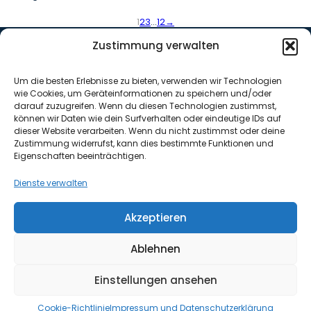
1
2
3
…
12
→
Zustimmung verwalten
Nützliche Links
Home
Um die besten Erlebnisse zu bieten, verwenden wir Technologien
News
wie Cookies, um Geräteinformationen zu speichern und/oder
Über mich
darauf zuzugreifen. Wenn du diesen Technologien zustimmst,
können wir Daten wie dein Surfverhalten oder eindeutige IDs auf
Kontakt
dieser Website verarbeiten. Wenn du nicht zustimmst oder deine
Zustimmung widerrufst, kann dies bestimmte Funktionen und
Kostenlose Erstberatung
Eigenschaften beeinträchtigen.
Termin buchen
Kontaktieren
Dienste verwalten
Akzeptieren
Ablehnen
Impressum & Datenschutz
Cookies
Einstellungen ansehen
© Copyright 2024 Investor College. Alle Rechte vorbehalten.
Powered by
TobiasErlach.com
Cookie-Richtlinie
Impressum und Datenschutzerklärung