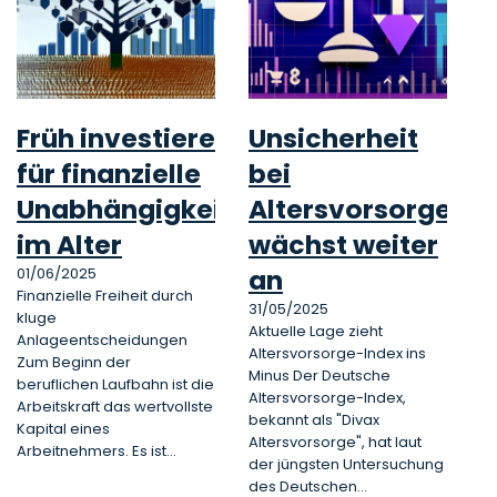
Früh investieren
Unsicherheit
für finanzielle
bei
Unabhängigkeit
Altersvorsorge
im Alter
wächst weiter
an
01/06/2025
Finanzielle Freiheit durch
31/05/2025
kluge
Aktuelle Lage zieht
Anlageentscheidungen
Altersvorsorge-Index ins
Zum Beginn der
Minus Der Deutsche
beruflichen Laufbahn ist die
Altersvorsorge-Index,
Arbeitskraft das wertvollste
bekannt als "Divax
Kapital eines
Altersvorsorge", hat laut
Arbeitnehmers. Es ist…
der jüngsten Untersuchung
des Deutschen…