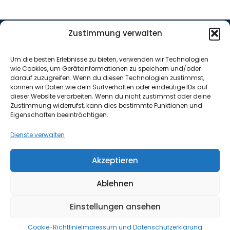
Zustimmung verwalten
Nützliche Links
Home
Um die besten Erlebnisse zu bieten, verwenden wir Technologien
News
wie Cookies, um Geräteinformationen zu speichern und/oder
Über mich
darauf zuzugreifen. Wenn du diesen Technologien zustimmst,
können wir Daten wie dein Surfverhalten oder eindeutige IDs auf
Kontakt
dieser Website verarbeiten. Wenn du nicht zustimmst oder deine
Zustimmung widerrufst, kann dies bestimmte Funktionen und
Kostenlose Erstberatung
Eigenschaften beeinträchtigen.
Termin buchen
Kontaktieren
Dienste verwalten
Akzeptieren
Ablehnen
Impressum & Datenschutz
Cookies
Einstellungen ansehen
© Copyright 2024 Investor College. Alle Rechte vorbehalten.
Powered by
TobiasErlach.com
Cookie-Richtlinie
Impressum und Datenschutzerklärung