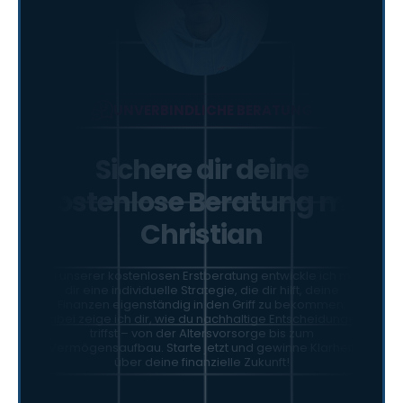
UNVERBINDLICHE BERATUNG
Sichere dir deine
kostenlose Beratung mit
Christian
In unserer kostenlosen Erstberatung entwickle ich mit
dir eine individuelle Strategie, die dir hilft, deine
Finanzen eigenständig in den Griff zu bekommen.
Dabei zeige ich dir, wie du nachhaltige Entscheidungen
triffst – von der Altersvorsorge bis zum
Vermögensaufbau. Starte jetzt und gewinne Klarheit
über deine finanzielle Zukunft!