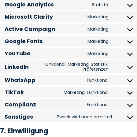
Google Analytics
Statistik
Consent to
Microsoft Clarity
Marketing
Consent to 
Active Campaign
Marketing
Consent to
Google Fonts
Marketing
Consent to
YouTube
Marketing
Consent to
Funktional, Marketing, Statistik,
LinkedIn
Consent to 
Präferenzen
WhatsApp
Funktional
Consent to
TikTok
Marketing, Funktional
Consent to 
Complianz
Funktional
Consent to
Sonstiges
Zweck wird noch ermittelt
Consent t
7. Einwilligung