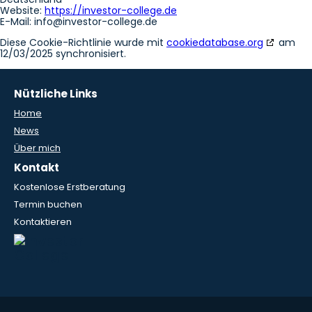
Website:
https://investor-college.de
E-Mail:
info@
investor-college.de
Diese Cookie-Richtlinie wurde mit
cookiedatabase.org
am
12/03/2025 synchronisiert.
Nützliche Links
Home
News
Über mich
Kontakt
Kostenlose Erstberatung
Termin buchen
Kontaktieren