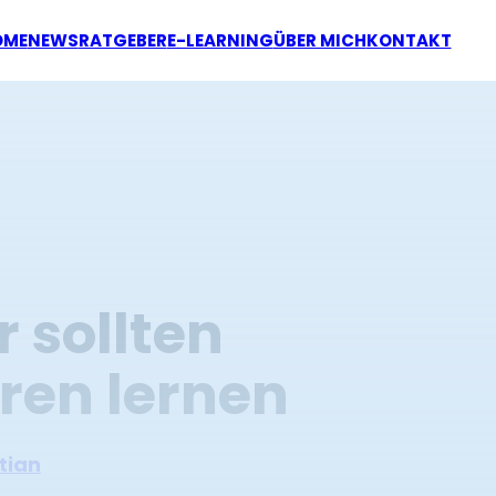
OME
NEWS
RATGEBER
E-LEARNING
ÜBER MICH
KONTAKT
 sollten
eren lernen
tian