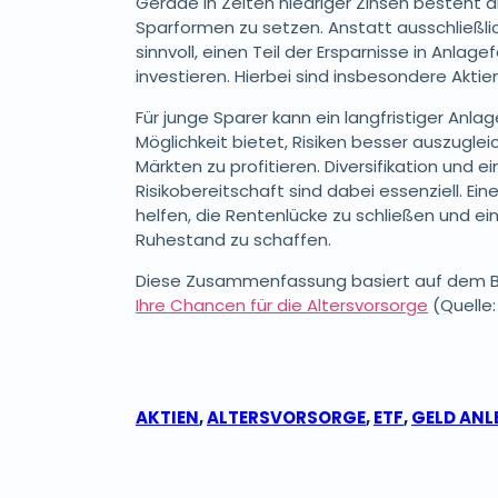
Gerade in Zeiten niedriger Zinsen besteht di
Sparformen zu setzen. Anstatt ausschließlich
sinnvoll, einen Teil der Ersparnisse in Anl
investieren. Hierbei sind insbesondere Akti
Für junge Sparer kann ein langfristiger Anlag
Möglichkeit bietet, Risiken besser auszugl
Märkten zu profitieren. Diversifikation und 
Risikobereitschaft sind dabei essenziell. E
helfen, die Rentenlücke zu schließen und ein
Ruhestand zu schaffen.
Diese Zusammenfassung basiert auf dem 
Ihre Chancen für die Altersvorsorge
(Quelle:
AKTIEN
,
ALTERSVORSORGE
,
ETF
,
GELD ANL