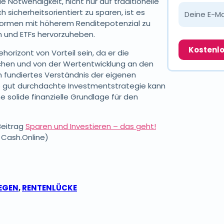
e Notwendigkeit, nicht nur auf traditionelle
 sicherheitsorientiert zu sparen, ist es
ageformen mit höherem Renditepotenzial zu
en und ETFs hervorzuheben.
ehorizont von Vorteil sein, da er die
eichen und von der Wertentwicklung an den
ein fundiertes Verständnis der eigenen
ine gut durchdachte Investmentstrategie kann
e solide finanzielle Grundlage für den
Beitrag
Sparen und Investieren – das geht!
 Cash.Online)
EGEN
,
RENTENLÜCKE