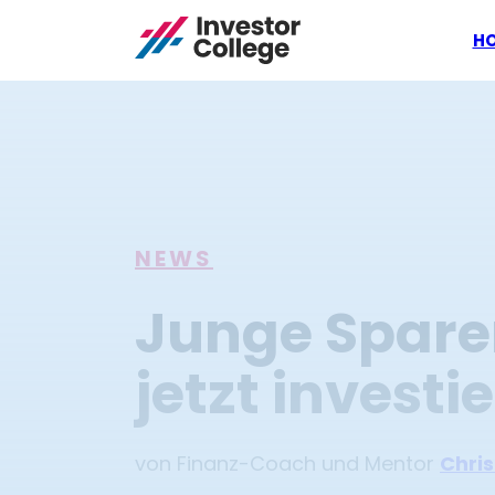
H
NEWS
Junge Sparer
jetzt investi
von Finanz-Coach und Mentor
Chris