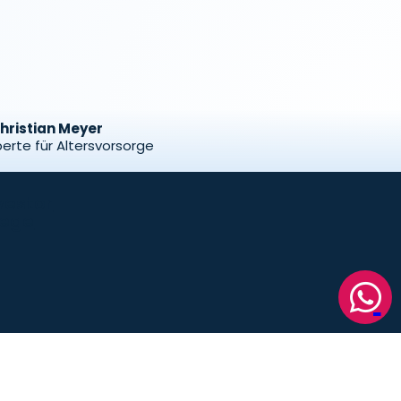
hristian Meyer
erte für Altersvorsorge
Powered by
TobiasErlach.com