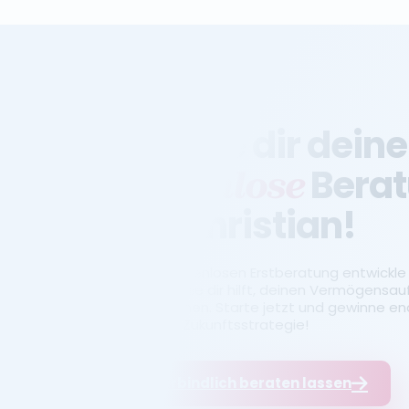
Sichere dir deine
Bera
kostenlose
mit Christian!
In einer kostenlosen Erstberatung entwickle i
Strategie, die dir hilft, deinen Vermögensau
zu bekommen. Starte jetzt und gewinne endl
finanzielle Zukunftsstrategie!
Unverbindlich beraten lassen