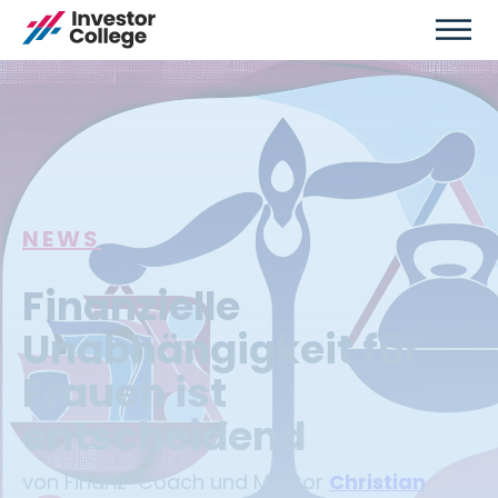
NEWS
Finanzielle
Unabhängigkeit für
Frauen ist
entscheidend
von Finanz-Coach und Mentor
Christian