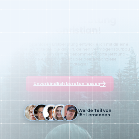
Sichere dir deine
Beratung
kostenlose
mit Christian!
In einer kostenlosen Erstberatung entwickle ich mit dir eine
individuelle Strategie, die dir hilft, deinen Vermögensaufbau
eigenständig in den Griff zu bekommen. Starte jetzt und
gewinne endlich Klarheit über deine finanzielle
Zukunftsstrategie!
Unverbindlich beraten lassen
Werde Teil von
15+ Lernenden