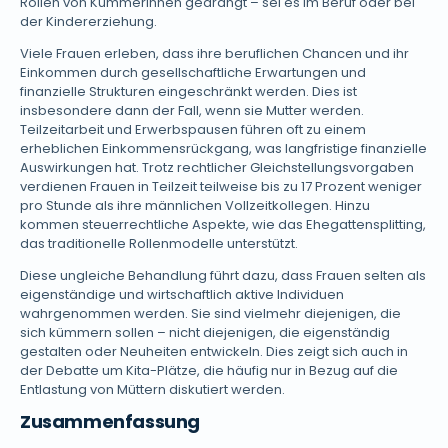
Rollen von Kümmerinnen gedrängt – sei es im Beruf oder bei
der Kindererziehung.
Viele Frauen erleben, dass ihre beruflichen Chancen und ihr
Einkommen durch gesellschaftliche Erwartungen und
finanzielle Strukturen eingeschränkt werden. Dies ist
insbesondere dann der Fall, wenn sie Mutter werden.
Teilzeitarbeit und Erwerbspausen führen oft zu einem
erheblichen Einkommensrückgang, was langfristige finanzielle
Auswirkungen hat. Trotz rechtlicher Gleichstellungsvorgaben
verdienen Frauen in Teilzeit teilweise bis zu 17 Prozent weniger
pro Stunde als ihre männlichen Vollzeitkollegen. Hinzu
kommen steuerrechtliche Aspekte, wie das Ehegattensplitting,
das traditionelle Rollenmodelle unterstützt.
Diese ungleiche Behandlung führt dazu, dass Frauen selten als
eigenständige und wirtschaftlich aktive Individuen
wahrgenommen werden. Sie sind vielmehr diejenigen, die
sich kümmern sollen – nicht diejenigen, die eigenständig
gestalten oder Neuheiten entwickeln. Dies zeigt sich auch in
der Debatte um Kita-Plätze, die häufig nur in Bezug auf die
Entlastung von Müttern diskutiert werden.
Zusammenfassung