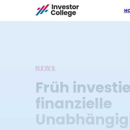
H
NEWS
Früh investie
finanzielle
Unabhängigk