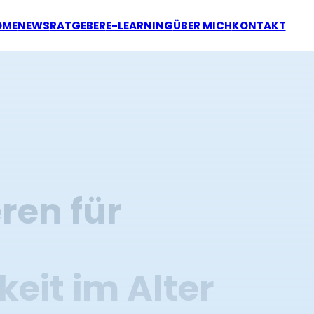
OME
NEWS
RATGEBER
E-LEARNING
ÜBER MICH
KONTAKT
ren für
eit im Alter