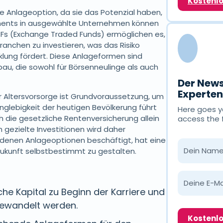
Kostenl
de Anlageoption, da sie das Potenzial haben,
tments in ausgewählte Unternehmen können
TFs (Exchange Traded Funds) ermöglichen es,
ranchen zu investieren, was das Risiko
lung fördert. Diese Anlageformen sind
au, die sowohl für Börsenneulinge als auch
Der News
Experte
r Altersvorsorge ist Grundvoraussetzung, um
Langlebigkeit der heutigen Bevölkerung führt
Here goes yo
 die gesetzliche Rentenversicherung allein
access the 
h gezielte Investitionen wird daher
hiedenen Anlageoptionen beschäftigt, hat eine
ukunft selbstbestimmt zu gestalten.
iche Kapital zu Beginn der Karriere und
gewandelt werden.