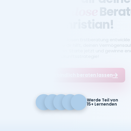
Bera
kostenlose
mit Christian!
In einer kostenlosen Erstberatung entwickle i
Strategie, die dir hilft, deinen Vermögensau
zu bekommen. Starte jetzt und gewinne endl
finanzielle Zukunftsstrategie!
Unverbindlich beraten lassen
Werde Teil von
15+ Lernenden