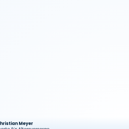
hristian Meyer
erte für Altersvorsorge