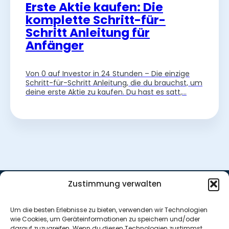
Erste Aktie kaufen: Die
komplette Schritt-für-
Schritt Anleitung für
Anfänger
Von 0 auf Investor in 24 Stunden – Die einzige
Schritt-für-Schritt Anleitung, die du brauchst, um
deine erste Aktie zu kaufen. Du hast es satt,…
Zustimmung verwalten
Nützliche Links
Home
Um die besten Erlebnisse zu bieten, verwenden wir Technologien
News
wie Cookies, um Geräteinformationen zu speichern und/oder
Über mich
darauf zuzugreifen. Wenn du diesen Technologien zustimmst,