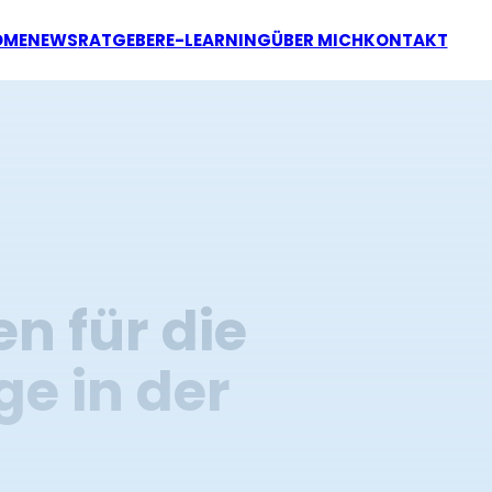
OME
NEWS
RATGEBER
E-LEARNING
ÜBER MICH
KONTAKT
n für die
ge in der