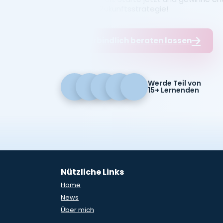
finanzielle Zukunftsstrategie!
Unverbindlich beraten lassen
Werde Teil von
15+ Lernenden
Nützliche Links
Home
News
Über mich