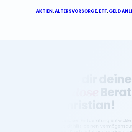
AKTIEN
,
ALTERSVORSORGE
,
ETF
,
GELD ANL
Sichere dir deine
Bera
kostenlose
mit Christian!
In einer kostenlosen Erstberatung entwickle i
Strategie, die dir hilft, deinen Vermögensau
zu bekommen. Starte jetzt und gewinne endl