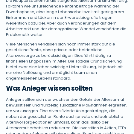
Die Hauptursachen für die steigende Altersarmut sind vielfältig.
Faktoren wie unzureichende Rentenbeiträge während der
Erwerbsphase, eine lange Lebensarbeitszeit mit geringerem
Einkommen und Lücken in der Erwerbsbiografie tragen
wesentlich dazu bei. Aber auch Veränderungen auf dem
Arbeitsmarkt und der demografische Wandel verschärfen die
Problematik weiter.
Viele Menschen verlassen sich noch immer stark auf die
gesetzliche Rente, ohne private oder betriebliche
Altersvorsorge zu berücksichtigen. Dies führt häufig zu
finanziellen Engpässen im Alter. Die soziale Grundsicherung
bietet zwar eine lebenswichtige Unterstützung, ist jedoch oft
nur eine Notlösung und ermöglicht kaum einen
angemessenen Lebensstandard.
Was Anleger wissen sollten
Anleger sollten sich der wachsenden Gefahr der Altersarmut
bewusst sein und frühzeitig zusätzliche Maßnahmen ergreifen,
um vorzusorgen. Eine diversifizierte Anlagestrategie, die
neben der gesetzlichen Rente auch private und betriebliche
Altersvorsorgeoptionen umfasst, kann das Risiko der
Altersarmut erheblich reduzieren. Die Investition in Aktien, ETFs
oder andere Anlagen mit einer soliden Renditeaussicht kann