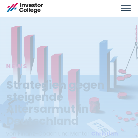
NEWS
Strategien gegen
steigende
Altersarmut in
Deutschland
von Finanz-Coach und Mentor
Christian