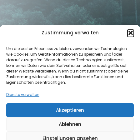
Zustimmung verwalten
Um die besten Erlebnisse zu bieten, verwenden wir Technologien
Christian Meyer
wie Cookies, um Geräteinformationen zu speichern und/oder
Finanzexperte für Altersvorsorge
darauf zuzugreifen. Wenn du diesen Technologien zustimmst,
können wir Daten wie dein Surfverhalten oder eindeutige IDs auf
dieser Website verarbeiten. Wenn du nicht zustimmst oder deine
Zustimmung widerrufst, kann dies bestimmte Funktionen und
Nützliche Links
Eigenschaften beeinträchtigen.
Home
Dienste verwalten
News
Über mich
Akzeptieren
Kontakt
Ablehnen
Kostenlose Erstberatung
Termin buchen
Einstellungen ansehen