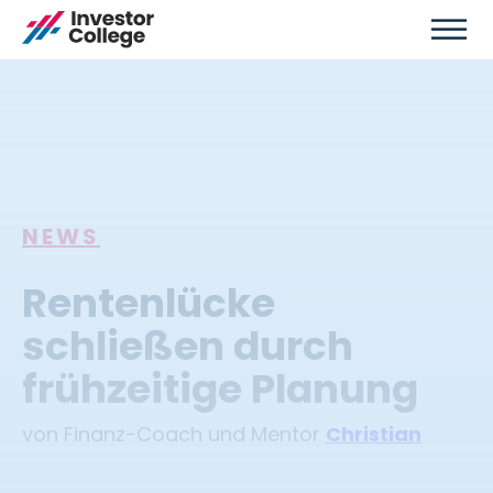
NEWS
Rentenlücke
schließen durch
frühzeitige Planung
von Finanz-Coach und Mentor
Christian