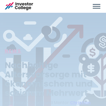
NEWS
Nachhaltige
Altersvorsorge mit
ökonomischem und
sozialem Mehrwert
von Finanz-Coach und Mentor
Christian