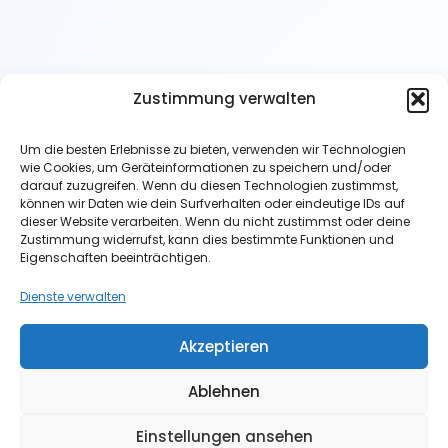
Zustimmung verwalten
Um die besten Erlebnisse zu bieten, verwenden wir Technologien
Christian Meyer
wie Cookies, um Geräteinformationen zu speichern und/oder
Finanzexperte für Altersvorsorge
darauf zuzugreifen. Wenn du diesen Technologien zustimmst,
können wir Daten wie dein Surfverhalten oder eindeutige IDs auf
dieser Website verarbeiten. Wenn du nicht zustimmst oder deine
Zustimmung widerrufst, kann dies bestimmte Funktionen und
Nützliche Links
Eigenschaften beeinträchtigen.
Home
Dienste verwalten
News
Über mich
Akzeptieren
Kontakt
Ablehnen
Kostenlose Erstberatung
Termin buchen
Einstellungen ansehen
Kontaktieren