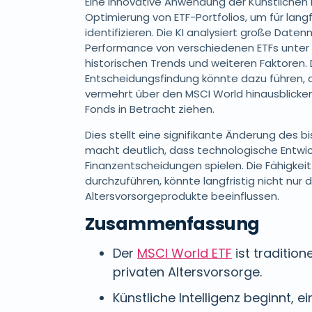
Eine innovative Anwendung der Künstlichen In
Optimierung von ETF-Portfolios, um für lang
identifizieren. Die KI analysiert große Dat
Performance von verschiedenen ETFs unter B
historischen Trends und weiteren Faktoren.
Entscheidungsfindung könnte dazu führen, d
vermehrt über den MSCI World hinausblicke
Fonds in Betracht ziehen.
Dies stellt eine signifikante Änderung des
macht deutlich, dass technologische Entwi
Finanzentscheidungen spielen. Die Fähigke
durchzuführen, könnte langfristig nicht nur 
Altersvorsorgeprodukte beeinflussen.
Zusammenfassung
Der
MSCI World ETF
ist tradition
privaten Altersvorsorge.
Künstliche Intelligenz beginnt, ei