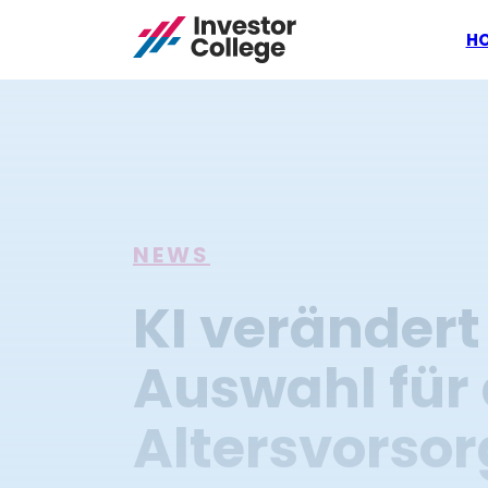
H
NEWS
KI verändert
Auswahl für 
Altersvorsor