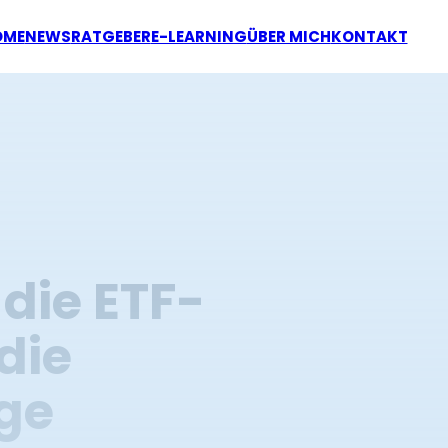
OME
NEWS
RATGEBER
E-LEARNING
ÜBER MICH
KONTAKT
 die ETF-
die
ge