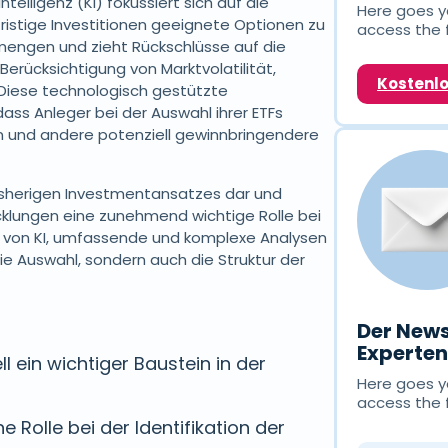
telligenz (KI) fokussiert sich auf die
Here goes yo
fristige Investitionen geeignete Optionen zu
access the 
enmengen und zieht Rückschlüsse auf die
erücksichtigung von Marktvolatilität,
Kostenl
 Diese technologisch gestützte
ass Anleger bei der Auswahl ihrer ETFs
n und andere potenziell gewinnbringendere
 bisherigen Investmentansatzes dar und
cklungen eine zunehmend wichtige Rolle bei
it von KI, umfassende und komplexe Analysen
die Auswahl, sondern auch die Struktur der
Der News
Experte
ell ein wichtiger Baustein in der
Here goes yo
access the 
ne Rolle bei der Identifikation der