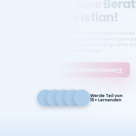
Bera
kostenlose
mit Christian!
In einer kostenlosen Erstberatung entwickle i
Strategie, die dir hilft, deinen Vermögensau
zu bekommen. Starte jetzt und gewinne endl
finanzielle Zukunftsstrategie!
Unverbindlich beraten lassen
Werde Teil von
15+ Lernenden