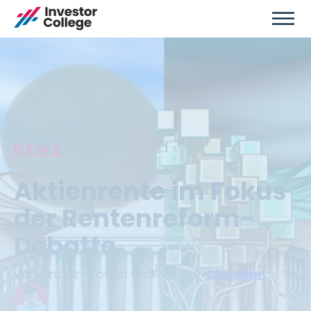
NEWS
Aktienrente im Fokus
der Rentenreform-
Debatte
von Finanz-Coach und Mentor
Christian