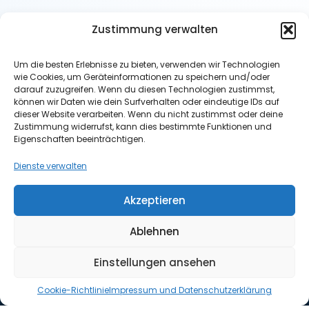
Zustimmung verwalten
Um die besten Erlebnisse zu bieten, verwenden wir Technologien
Christian Meyer
wie Cookies, um Geräteinformationen zu speichern und/oder
Finanzexperte für Altersvorsorge
darauf zuzugreifen. Wenn du diesen Technologien zustimmst,
können wir Daten wie dein Surfverhalten oder eindeutige IDs auf
dieser Website verarbeiten. Wenn du nicht zustimmst oder deine
Zustimmung widerrufst, kann dies bestimmte Funktionen und
Nützliche Links
Eigenschaften beeinträchtigen.
Home
Dienste verwalten
News
Über mich
Akzeptieren
Kontakt
Ablehnen
Kostenlose Erstberatung
Termin buchen
Einstellungen ansehen
Kontaktieren
Cookie-Richtlinie
Impressum und Datenschutzerklärung