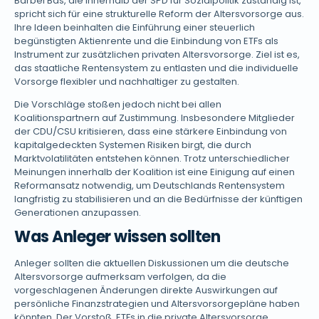
Bärbel Bas, die innerhalb der SPD für Sozialpolitik zuständig ist,
spricht sich für eine strukturelle Reform der Altersvorsorge aus.
Ihre Ideen beinhalten die Einführung einer steuerlich
begünstigten Aktienrente und die Einbindung von ETFs als
Instrument zur zusätzlichen privaten Altersvorsorge. Ziel ist es,
das staatliche Rentensystem zu entlasten und die individuelle
Vorsorge flexibler und nachhaltiger zu gestalten.
Die Vorschläge stoßen jedoch nicht bei allen
Koalitionspartnern auf Zustimmung. Insbesondere Mitglieder
der CDU/CSU kritisieren, dass eine stärkere Einbindung von
kapitalgedeckten Systemen Risiken birgt, die durch
Marktvolatilitäten entstehen können. Trotz unterschiedlicher
Meinungen innerhalb der Koalition ist eine Einigung auf einen
Reformansatz notwendig, um Deutschlands Rentensystem
langfristig zu stabilisieren und an die Bedürfnisse der künftigen
Generationen anzupassen.
Was Anleger wissen sollten
Anleger sollten die aktuellen Diskussionen um die deutsche
Altersvorsorge aufmerksam verfolgen, da die
vorgeschlagenen Änderungen direkte Auswirkungen auf
persönliche Finanzstrategien und Altersvorsorgepläne haben
könnten. Der Vorstoß, ETFs in die private Altersvorsorge