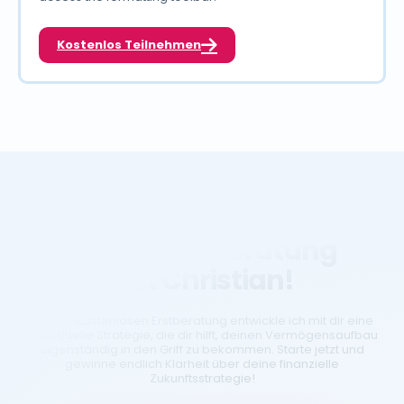
Kostenlos Teilnehmen
Sichere dir deine
Beratung
kostenlose
mit Christian!
In einer kostenlosen Erstberatung entwickle ich mit dir eine
individuelle Strategie, die dir hilft, deinen Vermögensaufbau
eigenständig in den Griff zu bekommen. Starte jetzt und
gewinne endlich Klarheit über deine finanzielle
Zukunftsstrategie!